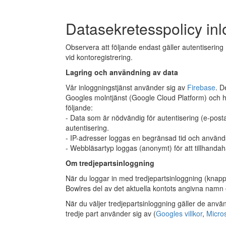
Datasekretesspolicy in
Observera att följande endast gäller autentiserin
vid kontoregistrering.
Lagring och användning av data
Vår inloggningstjänst använder sig av
Firebase
. D
Googles molntjänst (Google Cloud Platform) och h
följande:
- Data som är nödvändig för autentisering (e-post
autentisering.
- IP-adresser loggas en begränsad tid och används
- Webbläsartyp loggas (anonymt) för att tillhandahå
Om tredjepartsinloggning
När du loggar in med tredjepartsinloggning (knapp
Bowlres del av det aktuella kontots angivna namn oc
När du väljer tredjepartsinloggning gäller de anvä
tredje part använder sig av (
Googles villkor
,
Micros